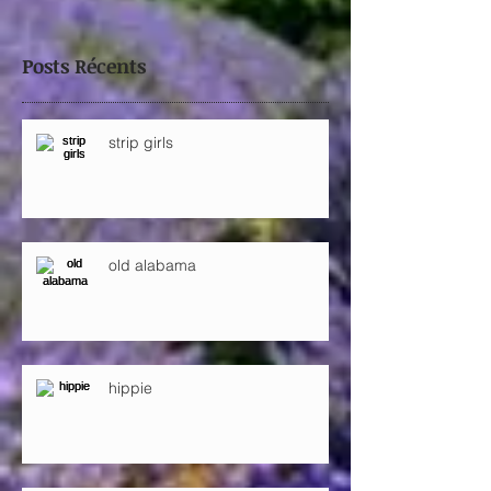
Posts Récents
strip girls
old alabama
hippie