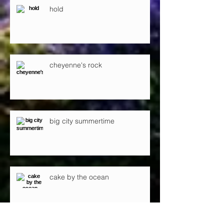
hold
cheyenne's rock
big city summertime
cake by the ocean