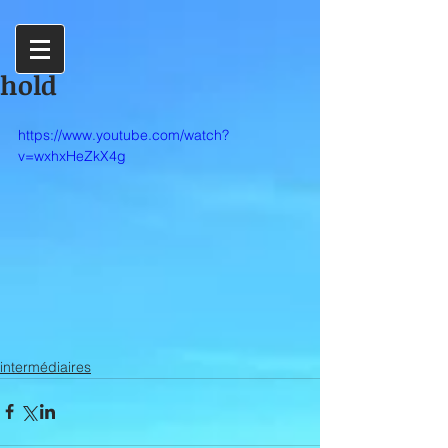
hold
https://www.youtube.com/watch?
v=wxhxHeZkX4g
intermédiaires