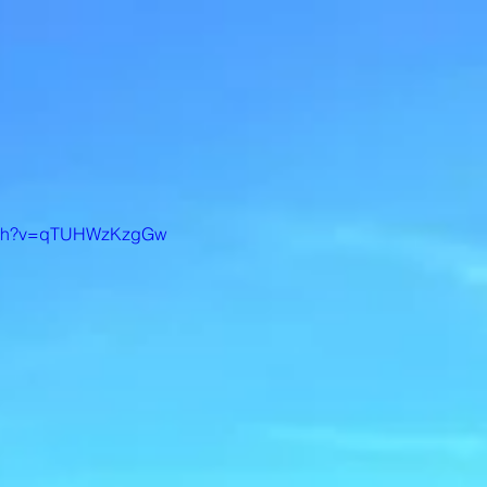
atch?v=qTUHWzKzgGw