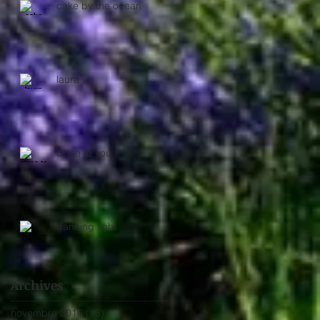
cake by the ocean
laura
close to you
dancing light
Archives
novembre 2016
(13)
13 posts