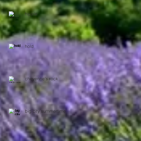
hippie
hold
cheyenne's rock
big city summertime