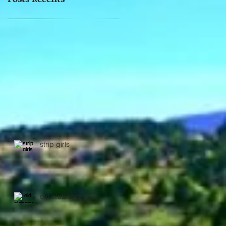
strip girls
old alabama