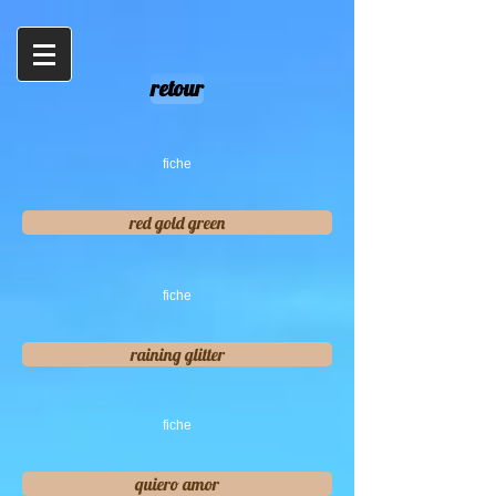
retour
fiche
red gold green
fiche
raining glitter
fiche
quiero amor