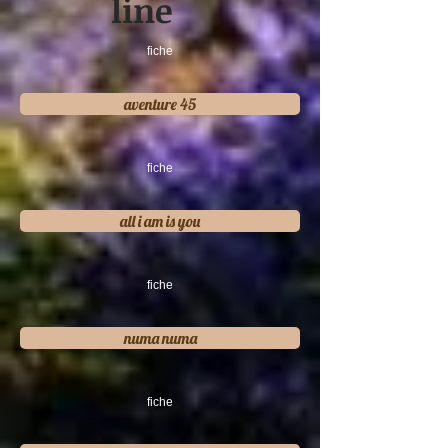
line
fiche
aventure 45
fiche
all i am is you
fiche
numa numa
fiche