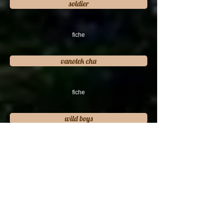
soldier
fiche
vanotek cha
fiche
wild boys
fiche
remember us this way
fiche