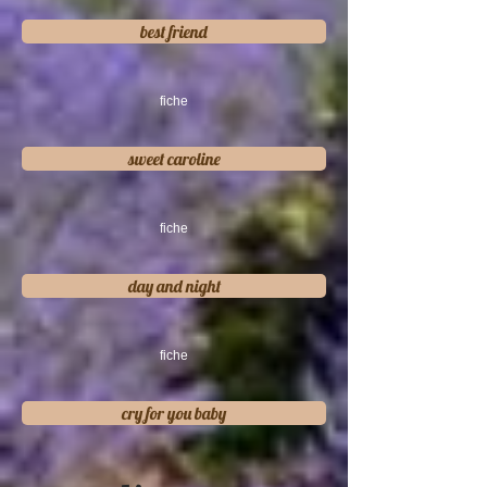
best friend
fiche
sweet caroline
fiche
day and night
fiche
cry for you baby