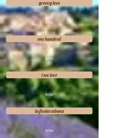
groovy love
fiche
one hundred
fiche
i see love
fiche
la fiesta cubana
fiche