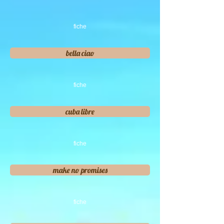
fiche
bella ciao
fiche
cuba libre
fiche
make no promises
fiche